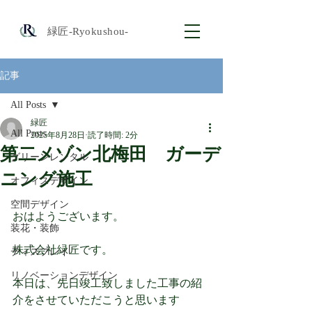
​緑匠-Ryokushou-
記事
All Posts
緑匠
All Posts
2025年8月28日
読了時間: 2分
第二メゾン北梅田 ガーデ
グリーンレンタル
ニング施工
オフィスデザイン
空間デザイン
おはようございます。
装花・装飾
株式会社緑匠です。
ディスプレイ
リノベーションデザイン
本日は、先日竣工致しました工事の紹
介をさせていただこうと思います