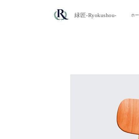
​緑匠-Ryokushou-
ホー