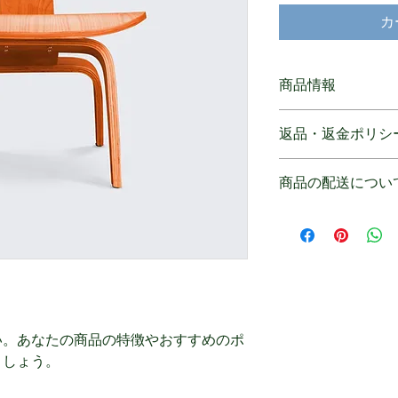
カ
商品情報
商品の詳細を入力し
返品・返金ポリシ
明に加え、商品の特
しましょう。
返品・返金ポリシー
商品の配送につい
満足しなかった場合
の手順などを説明し
配送地域、料金、所
顧客からの信頼を獲
する情報を入力して
だけます。
とで顧客からの信頼
いただけます。
い。あなたの商品の特徴やおすすめのポ
ましょう。